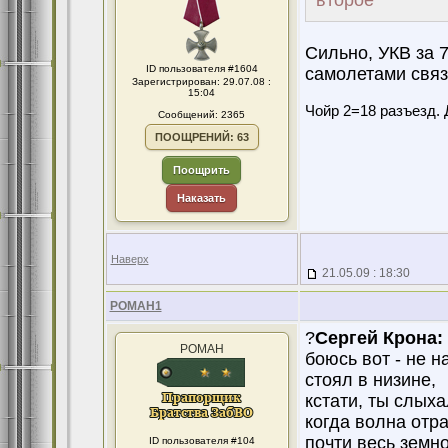
второе
Сильно, УКВ за 7
ID пользователя #1604
самолетами свя
Зарегистрирован: 29.07.08 :
15:04
Чойр 2=18 разъезд. 
Сообщений: 2365
ПООЩРЕНИЙ: 63
Поощрить
Наказать
Наверх
21.05.09 : 18:30
POMAH1
?
Сергей Крона:
POMAH
боюсь вот - не н
стоял в низине,
кстати, ты слых
когда волна отр
почти весь земн
ID пользователя #104