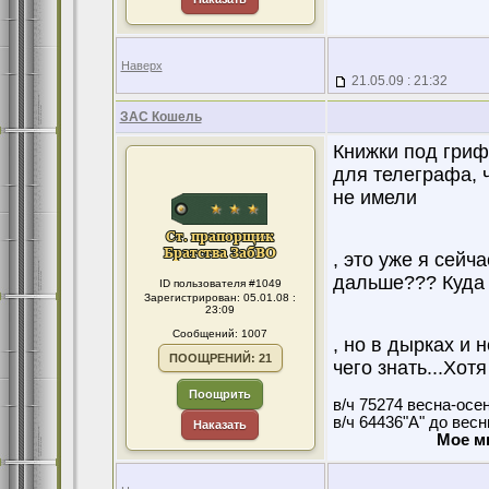
Наверх
21.05.09 : 21:32
ЗАС Кошель
Книжки под гриф
для телеграфа, 
не имели
, это уже я сейч
дальше??? Куда 
ID пользователя #1049
Зарегистрирован: 05.01.08 :
23:09
Сообщений: 1007
, но в дырках и 
ПООЩРЕНИЙ: 21
чего знать...Хот
Поощрить
в/ч 75274 весна-осе
в/ч 64436"А" до вес
Наказать
Мое м