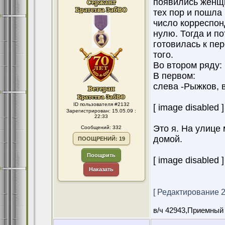
появились женщи
тех пор и пошла
число корреспон
нулю. Тогда и по
готовилась к пе
того.
Во втором ряду:
В первом:
слева -Рыжков, в
ID пользователя #2132
[ image disabled ]
Зарегистрирован: 15.05.09 :
22:33
Это я. На улице 
Сообщений: 332
домой.
ПООЩРЕНИЙ: 19
Поощрить
[ image disabled ]
Наказать
[ Редактирование 24
в/ч 42943,Приемный