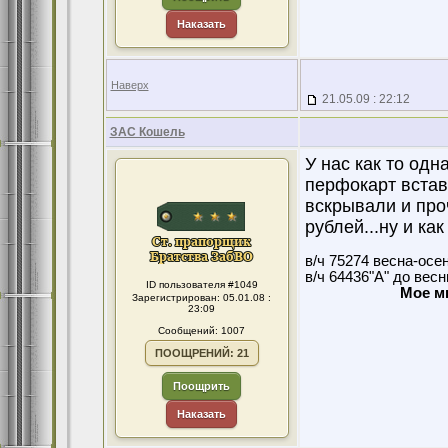
Наказать
Наверх
21.05.09 : 22:12
ЗАС Кошель
У нас как то одн
перфокарт встав
вскрывали и проч
рублей...ну и как
в/ч 75274 весна-осе
в/ч 64436"А" до вес
ID пользователя #1049
Мое м
Зарегистрирован: 05.01.08 :
23:09
Сообщений: 1007
ПООЩРЕНИЙ: 21
Поощрить
Наказать