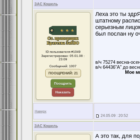
ЗАС Кошель
Леха это ты здр
штатному распис
серьезным лицом
был послан ну о
ID пользователя #1049
Зарегистрирован: 05.01.08 :
23:09
в/ч 75274 весна-осе
Сообщений: 1007
в/ч 64436"А" до вес
Мое м
ПООЩРЕНИЙ: 21
Поощрить
Наказать
Наверх
24.05.09 : 20:52
ЗАС Кошель
А это так, для п