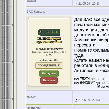
Наверх
21.05.09 : 20:33
ЗАС Кошель
Для ЗАС все одно
печатной машинке
модуляции , дем
долго можно обс
А машинки шифро
перехвата.
ID пользователя #1049
Помните фильмы,
Зарегистрирован: 05.01.08 :
туда.
23:09
Кстати нашел нес
Сообщений: 1007
работали в коди
ПООЩРЕНИЙ: 21
Антипихе, и како
Поощрить
в/ч 75274 весна-осе
Наказать
в/ч 64436"А" до вес
Мое м
Наверх
21.05.09 : 20:53
Петрович