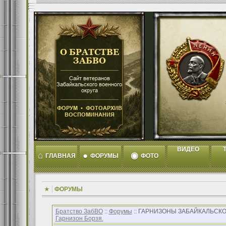
ВИДЕО
T
⌂
●
◉
ГЛАВНАЯ
ФОРУМЫ
ФОТО
ФОРУМЫ
Братство ЗабВО
::
Форумы
:: ГАРНИЗОНЫ ЗАБАЙКАЛЬСКО
Гарнизон Борзя.