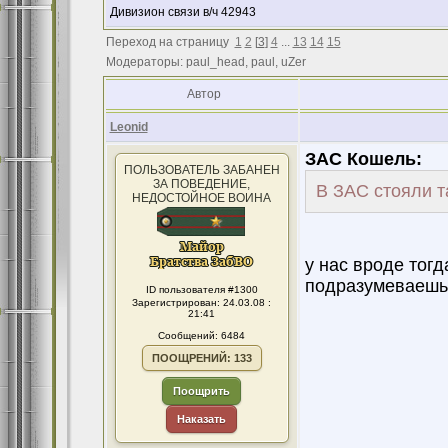
Дивизион связи в/ч 42943
Переход на страницу
1
2
[
3
]
4
...
13
14
15
Модераторы: paul_head, paul, uZer
Автор
Leonid
ЗАС Кошель:
ПОЛЬЗОВАТЕЛЬ ЗАБАНЕН
ЗА ПОВЕДЕНИЕ,
В ЗАС стояли т
НЕДОСТОЙНОЕ ВОИНА
у нас вроде тогд
подразумеваешь п
ID пользователя #1300
Зарегистрирован: 24.03.08 :
21:41
Сообщений: 6484
ПООЩРЕНИЙ: 133
Поощрить
Наказать