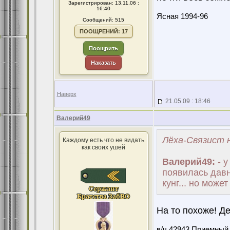
Зарегистрирован: 13.11.06 :
16:40
Ясная 1994-96
Сообщений: 515
ПООЩРЕНИЙ: 17
Поощрить
Наказать
Наверх
21.05.09 : 18:46
Валерий49
Лёха-Связист н
Каждому есть что не видать
как своих ушей
Валерий49:
- у
появилась давно
кунг... но може
На то похоже! Де
в/ч 42943,Приемный