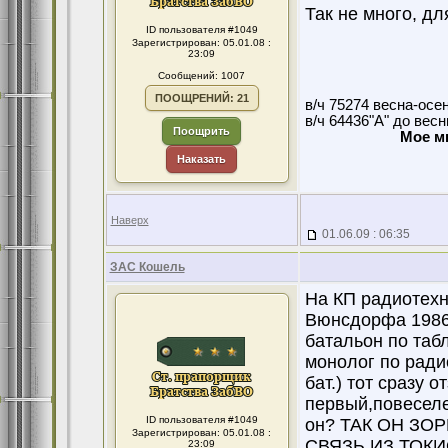
Так не много, д
ID пользователя #1049
Зарегистрирован: 05.01.08 :
23:09
Сообщений: 1007
ПООЩРЕНИЙ: 21
в/ч 75274 весна-осе
в/ч 64436"А" до вес
Поощрить
Мое м
Наказать
Наверх
01.06.09 : 06:35
ЗАС Кошель
На КП радиотехн
Вюнсдорфа 1986г
батальон по таб
монолог по ради
бат.) тот сраз
первый,повесел
ID пользователя #1049
он? ТАК ОН З
Зарегистрирован: 05.01.08 :
СВЯЗЬ ИЗ ТОКИ
23:09