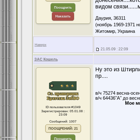
донесения....ко
видом связи.....
Поощрить
Наказать
Даурия,
36311
(ноябрь 1969-1971 н
Житомир, Украина
Наверх
21.05.09 : 22:09
ЗАС Кошель
Ну это из Штирл
пр....
в/ч 75274 весна-осе
в/ч 64436"А" до вес
Мое м
ID пользователя #1049
Зарегистрирован: 05.01.08 :
23:09
Сообщений: 1007
ПООЩРЕНИЙ: 21
Поощрить