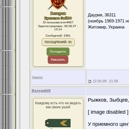
Даурия,
36311
(ноябрь 1969-1971 н
ID пользователя #667
Зарегистрирован: 08.08.07 :
Житомир, Украина
13:14
Сообщений: 3381
ПООЩРЕНИЙ: 91
Поощрить
Наказать
Наверх
22.05.09 : 21:58
Валерий49
Рыжков, Зыбцев
Каждому есть что не видать
как своих ушей
[ image disabled ]
У приемного цен