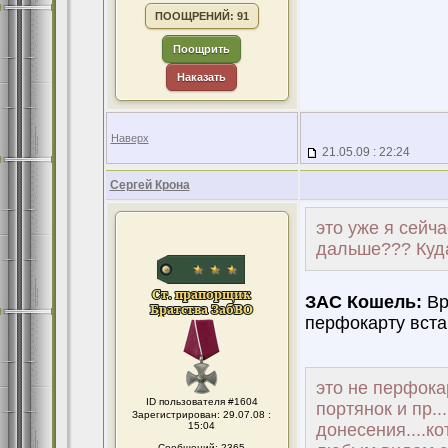
ПООЩРЕНИЙ: 91
Поощрить
Наказать
Наверх
21.05.09 : 22:24
Сергей Крона
это уже я сейча
дальше??? Куда
ЗАС Кошель:
Вр
перфокарту вста
это не перфокар
ID пользователя #1604
портянок и пр.
Зарегистрирован: 29.07.08 :
15:04
донесения....к
Сообщений: 2365