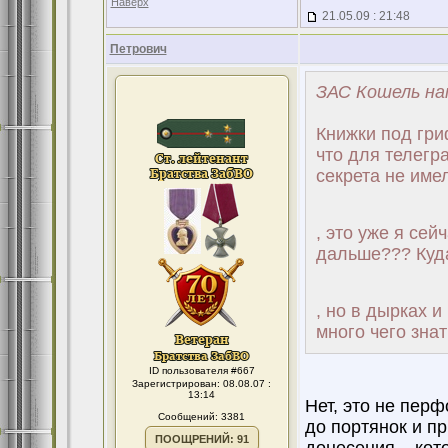
Наверх
21.05.09 : 21:48
Петрович
ЗАС Кошель на
Книжки под гри
что для телегр
секрета не име
, это уже я сей
дальше??? Куда
, но в дырках и
много чего знат
ID пользователя #667
Зарегистрирован: 08.08.07 :
13:14
Нет, это не перф
Сообщений: 3381
до портянок и п
ПООЩРЕНИЙ: 91