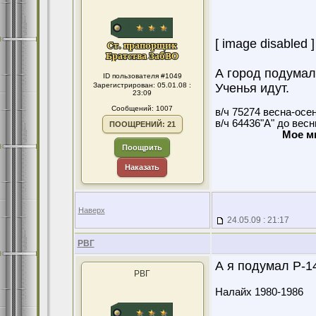
[ image disabled ]
А город подумал
ID пользователя #1049
Зарегистрирован: 05.01.08 :
Ученья идут.
23:09
Сообщений: 1007
в/ч 75274 весна-осе
в/ч 64436"А" до вес
ПООЩРЕНИЙ: 21
Мое м
Поощрить
Наказать
Наверх
24.05.09 : 21:17
РВГ
А я подумал Р-1
РВГ
Налайх 1980-1986