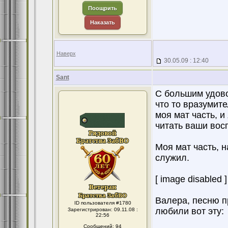
Поощрить
Наказать
Наверх
30.05.09 : 12:40
Sant
С большим удово
что то вразумите
моя мат часть, и
читать ваши вос
Моя мат часть, н
служил.
[ image disabled ]
Валера, песню п
ID пользователя #1780
любили вот эту:
Зарегистрирован: 09.11.08 :
22:56
Сообщений: 94