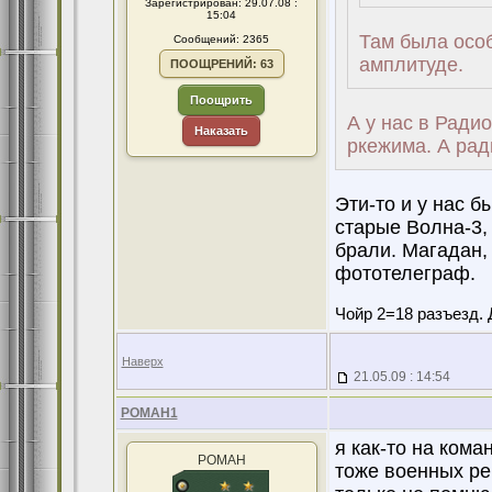
Зарегистрирован: 29.07.08 :
15:04
Там была осо
Сообщений: 2365
амплитуде.
ПООЩРЕНИЙ: 63
Поощрить
А у нас в Ради
Наказать
ркежима. А ради
Эти-то и у нас б
старые Волна-3,
брали. Магадан,
фототелеграф.
Чойр 2=18 разъезд. 
Наверх
21.05.09 : 14:54
POMAH1
я как-то на кома
POMAH
тоже военных реб