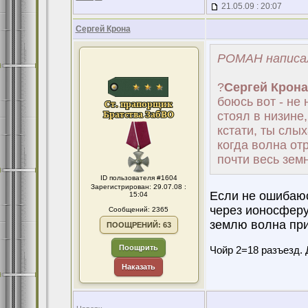
21.05.09 : 20:07
Сергей Крона
POMAH написал
?
Сергей Крона
боюсь вот - не 
стоял в низине,
кстати, ты слы
когда волна от
почти весь зем
ID пользователя #1604
Зарегистрирован: 29.07.08 :
Если не ошибаюс
15:04
через ионосферу
Сообщений: 2365
землю волна при
ПООЩРЕНИЙ: 63
Поощрить
Чойр 2=18 разъезд. 
Наказать