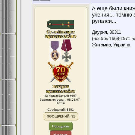
А еще были книж
учения... помню
ругалси...
Даурия,
36311
(ноябрь 1969-1971 н
Житомир, Украина
ID пользователя #667
Зарегистрирован: 08.08.07 :
13:14
Сообщений: 3381
ПООЩРЕНИЙ: 91
Поощрить
Наказать