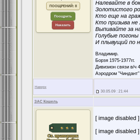
Налевайте в бо
ПООЩРЕНИЙ: 8
Золотистого р
Кто еще на гра
Поощрить
Кто призыва не
Наказать
Выпивайте за н
Голубые погоны
И плывущий по н
Владимир.
Борзя 1975-1977гг.
Дивизион связи в/ч 
Аэродром "Чиндант"
Наверх
30.05.09 : 21:44
ЗАС Кошель
[ image disabled ]
[ image disabled ]