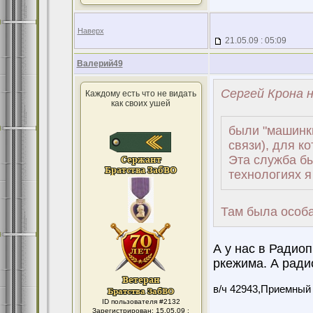
Наверх
21.05.09 : 05:09
Валерий49
Сергей Крона н
Каждому есть что не видать
как своих ушей
были "машинк
связи), для к
Эта служба бы
технологиях я
Там была особа
А у нас в Радио
ркежима. А радио
в/ч 42943,Приемный
ID пользователя #2132
Зарегистрирован: 15.05.09 :