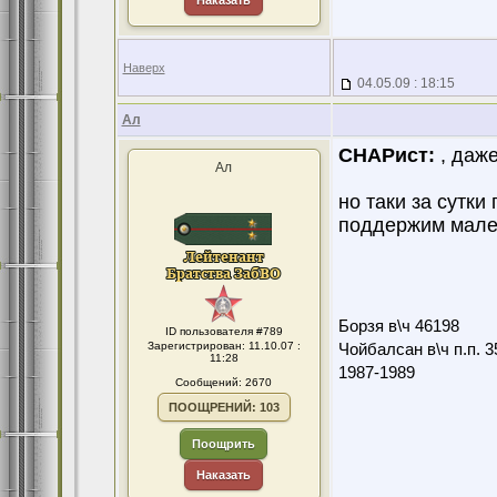
Наказать
Наверх
04.05.09 : 18:15
Ал
СНАРист:
, даже
Ал
но таки за сутки 
поддержим мале
Борзя в\ч 46198
ID пользователя #789
Зарегистрирован: 11.10.07 :
Чойбалсан в\ч п.п. 3
11:28
1987-1989
Сообщений: 2670
ПООЩРЕНИЙ: 103
Поощрить
Наказать