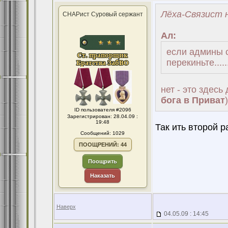
Лёха-Связист н
СНАРист Суровый сержант
Ал:
если админы сч
перекиньте.......
нет - это здесь
бога в Приват
)
ID пользователя #2096
Зарегистрирован: 28.04.09 :
19:48
Так ить второй р
Сообщений: 1029
ПООЩРЕНИЙ: 44
Поощрить
Наказать
Наверх
04.05.09 : 14:45