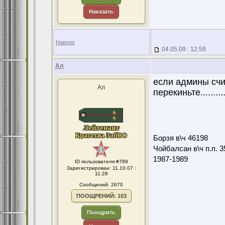
Наказать
Наверх
04.05.09 : 12:58
Ал
если админы счит
Ал
перекиньте...........
Борзя в\ч 46198
Чойбалсан в\ч п.п. 3
1987-1989
ID пользователя #789
Зарегистрирован: 11.10.07 :
11:28
Сообщений: 2670
ПООЩРЕНИЙ: 103
Поощрить