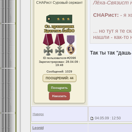
Лёха-Связист н
СНАРист Суровый сержант
СНАРист:
- я х
... но тут я те
нашли - как-то н
Так ты так "дашь
ID пользователя #2096
Зарегистрирован: 28.04.09 :
19:48
Сообщений: 1029
ПООЩРЕНИЙ: 44
Поощрить
Наказать
Наверх
04.05.09 : 12:50
Leonid