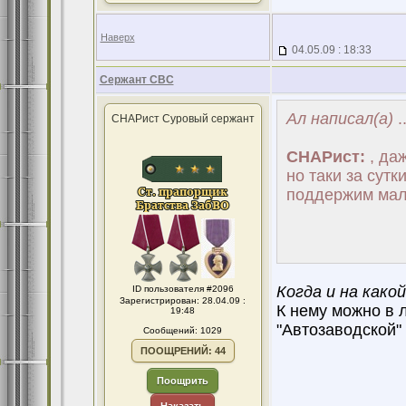
Наверх
04.05.09 : 18:33
Сержант СВС
Ал написал(а)
..
СНАРист Суровый сержант
СНАРист:
, даж
но таки за сутки
поддержим мал
Когда и на како
ID пользователя #2096
Зарегистрирован: 28.04.09 :
К нему можно в 
19:48
"Автозаводской" 
Сообщений: 1029
ПООЩРЕНИЙ: 44
Поощрить