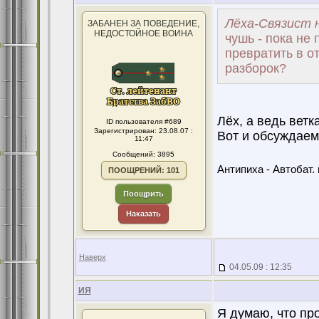
Лёха-Связист н
ЗАБАНЕН ЗА ПОВЕДЕНИЕ,
НЕДОСТОЙНОЕ ВОИНА
чушь - пока не 
превратить в о
разборок?
Лёх, а ведь ветк
ID пользователя #689
Зарегистрирован: 23.08.07 :
Вот и обсуждаем
11:47
Сообщений: 3895
Антипиха - Автобат. 
ПООЩРЕНИЙ: 101
Поощрить
Наказать
Наверх
04.05.09 : 12:35
ИЯ
Я думаю, что про