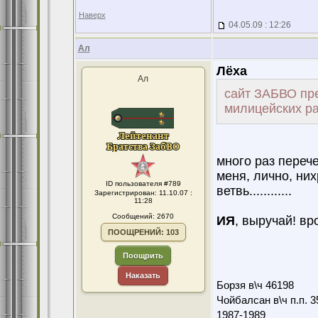
Наверх
04.05.09 : 12:26
Ал
Лёха
Ал
сайт ЗАБВО пре
милицейских р
много раз перече
меня, лично, ни
ID пользователя #789
ветвь............
Зарегистрирован: 11.10.07 :
11:28
Сообщений: 2670
ИЯ
, выручай! в
ПООЩРЕНИЙ: 103
Поощрить
Наказать
Борзя в\ч 46198
Чойбалсан в\ч п.п. 3
1987-1989