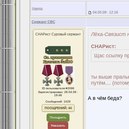
Наверх
04.05.09 : 12:16
Сержант СВС
Лёха-Связист н
СНАРист Суровый сержант
СНАРист:
Щас ссылку п
ты выше пральн
путём.... (потом
ID пользователя #2096
Зарегистрирован: 28.04.09 :
19:48
А в чём беда?
Сообщений: 1029
ПООЩРЕНИЙ: 44
Поощрить
Наказать