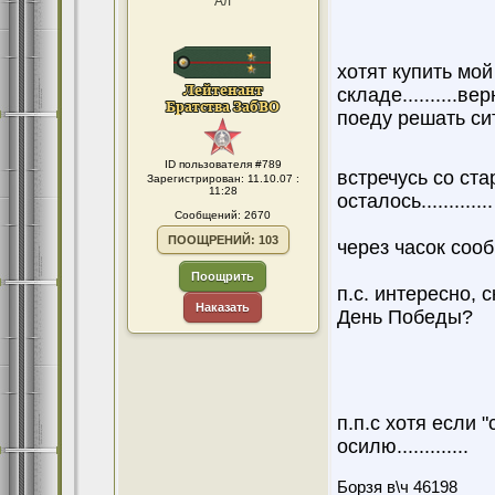
Ал
хотят купить мой
складе..........вер
поеду решать с
ID пользователя #789
встречусь со ста
Зарегистрирован: 11.10.07 :
11:28
осталось.............
Сообщений: 2670
ПООЩРЕНИЙ: 103
через часок сообщу
Поощрить
п.с. интересно, 
Наказать
День Победы?
п.п.с хотя если 
осилю.............
Борзя в\ч 46198