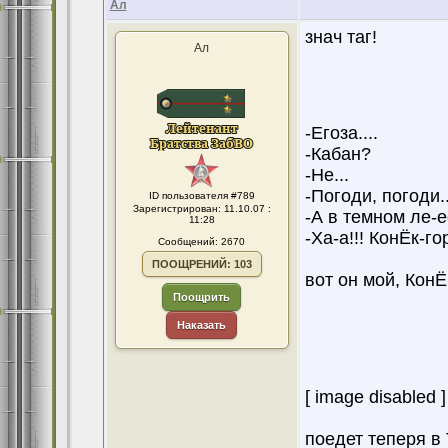
Ал
знач таг!
Ал
-Егоза....
-Кабан?
-Не...
-Погоди, погоди..
ID пользователя #789
Зарегистрирован: 11.10.07 :
-А в темном ле-е
11:28
-Ха-а!!! КонЁк-го
Сообщений: 2670
ПООЩРЕНИЙ: 103
вот он мой, КонЁ
Поощрить
Наказать
[ image disabled ]
поедет теперя в Тул