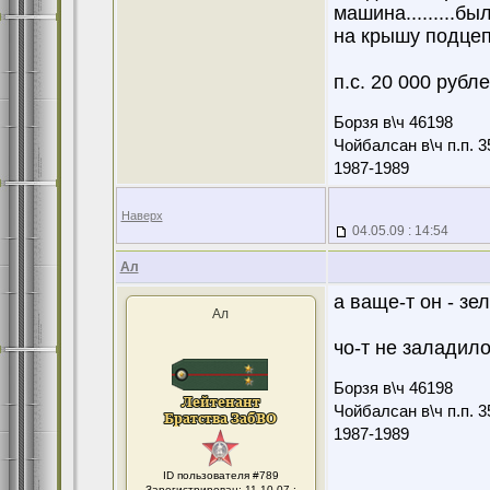
машина.........был
на крышу подцепил
п.с. 20 000 рублеф
Борзя в\ч 46198
Чойбалсан в\ч п.п. 3
1987-1989
Наверх
04.05.09 : 14:54
Ал
а ваще-т он - зеле
Ал
чо-т не заладилос
Борзя в\ч 46198
Чойбалсан в\ч п.п. 3
1987-1989
ID пользователя #789
Зарегистрирован: 11.10.07 :