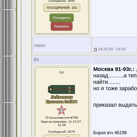
Сообщений: 3895
ПООЩРЕНИЙ: 101
Поощрить
Наказать
Наверх
04.05.09 : 14:59
Ал
Москва 91-93г.:
,
Ал
назад..........а т
найти........
но я тоже зараб
приказал выдать
ID пользователя #789
Зарегистрирован: 11.10.07 :
11:28
Сообщений: 2670
Борзя в\ч 46198