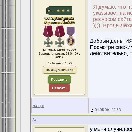
Я думаю, что п
указывает на и
ресурсом сайта
)))). Вроде
Лёха
Добрый день, ИЯ
Посмотри свежим
ID пользователя #2096
действительно, 
Зарегистрирован: 28.04.09 :
19:48
Сообщений: 1029
ПООЩРЕНИЙ: 44
Поощрить
Наказать
Наверх
04.05.09 : 12:53
Ал
у меня случилос