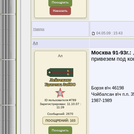
Поощрить
Наказать
Наверх
04.05.09 : 15:43
Ал
Москва 91-93г.:
,
Ал
привезем под ко
Борзя в\ч 46198
Чойбалсан в\ч п.п. 3
1987-1989
ID пользователя #789
Зарегистрирован: 11.10.07 :
11:28
Сообщений: 2670
ПООЩРЕНИЙ: 103
Поощрить