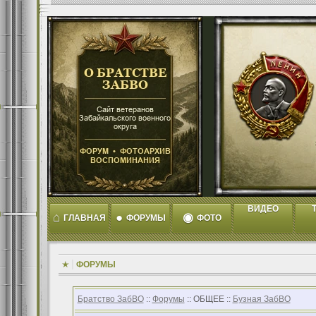
ВИДЕО
T
⌂
●
◉
ГЛАВНАЯ
ФОРУМЫ
ФОТО
ФОРУМЫ
Братство ЗабВО
::
Форумы
:: ОБЩЕЕ ::
Бузная ЗабВО