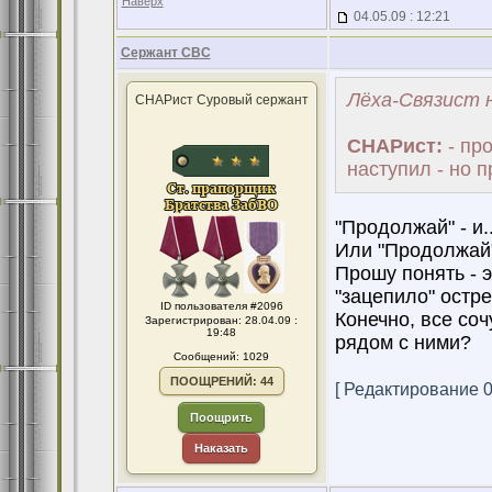
Наверх
04.05.09 : 12:21
Сержант СВС
Лёха-Связист н
СНАРист Суровый сержант
СНАРист:
- про
наступил - но 
"Продолжай" - и..
Или "Продолжай"
Прошу понять - э
"зацепило" остре
ID пользователя #2096
Конечно, все соч
Зарегистрирован: 28.04.09 :
19:48
рядом с ними?
Сообщений: 1029
ПООЩРЕНИЙ: 44
[ Редактирование 04
Поощрить
Наказать