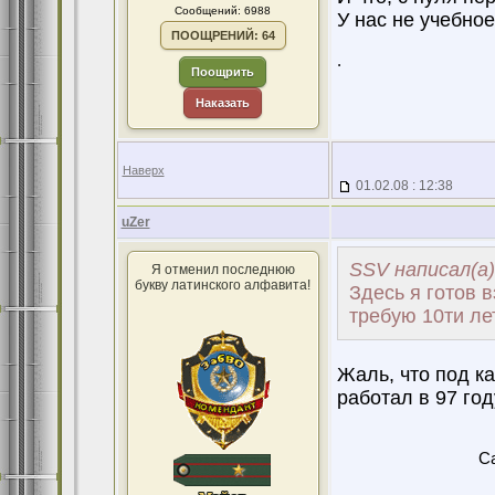
Сообщений: 6988
У нас не учебное
ПООЩРЕНИЙ: 64
.
Поощрить
Наказать
Наверх
01.02.08 : 12:38
uZer
SSV написал(а)
Я отменил последнюю
букву латинского алфавита!
Здесь я готов 
требую 10ти ле
Жаль, что под ка
работал в 97 год
Ca