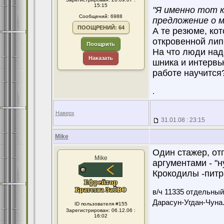
15:15
"Я именно тот 
Сообщений: 6988
предложение о 
ПООЩРЕНИЙ: 64
А те резюме, ко
откровенной липой
Поощрить
На что люди наде
Наказать
шника и интервь
работе научится
.
Наверх
31.01.08 : 23:15
Mike
Один стажер, от
Mike
аргументами - "ну
Крокодилы -питра
в/ч 11335 отдельны
Дарасун-Угдан-Чуна
ID пользователя #155
Зарегистрирован: 06.12.06 :
16:02