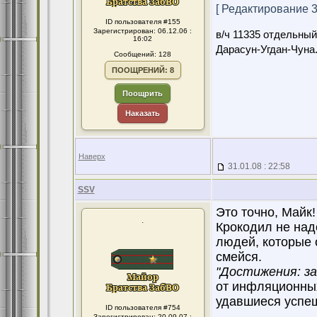
[ Редактирование 31
ID пользователя #155
Зарегистрирован: 06.12.06 :
в/ч 11335 отдельны
16:02
Дарасун-Угдан-Чуна
Сообщений: 128
ПООЩРЕНИЙ: 8
Поощрить
Наказать
Наверх
31.01.08 : 22:58
SSV
Это точно, Майк!
.
Крокодил не над
людей, которые 
смейся.
"Достижения: за
от инфляционных
удавшиеся успеш
ID пользователя #754
Зарегистрирован: 20.09.07 :