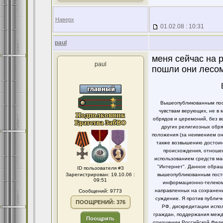
Наверх
01.02.08 : 10:31
paul
меня сейчас на 
paul
пошли они лесом
Вышеопубликованным пост
чувствам верующих, не в 
обрядов и церемоний, без в
других религиозных обря
положения (за неимением он
также возвышению достоинс
происхождения, отношен
использованием средств ма
"Интернет". Данное обращ
ID пользователя #3
Зарегистрирован: 19.10.06 :
вышеопубликованным посто
09:51
информационно-телекомм
направленных на сохранени
Сообщений: 9773
суждение. Я против публи
ПООЩРЕНИЙ: 376
РФ, дискредитации испо
граждан, поддержания между
Поощрить
отношении Российской Федер