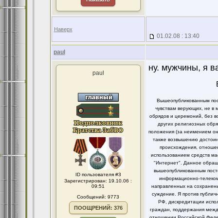
Наверх
01.02.08 : 13:40
paul
ну. мужчины, я в
paul
Вышеопубликованным пост
чувствам верующих, не в 
обрядов и церемоний, без в
других религиозных обря
положения (за неимением он
также возвышению достоинс
происхождения, отношен
использованием средств ма
"Интернет". Данное обращ
вышеопубликованным посто
ID пользователя #3
информационно-телекомм
Зарегистрирован: 19.10.06 :
09:51
направленных на сохранени
суждение. Я против публи
Сообщений: 9773
РФ, дискредитации испо
ПООЩРЕНИЙ: 376
граждан, поддержания между
отношении Российской Федер