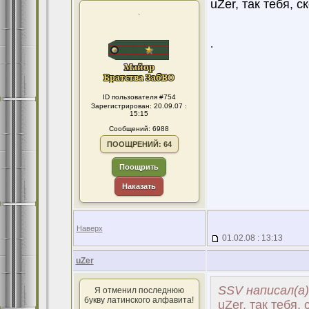
uZer, так тебя, с
.
.
ID пользователя #754
Зарегистрирован: 20.09.07 :
15:15
Сообщений: 6988
ПООЩРЕНИЙ: 64
Поощрить
Наказать
Наверх
01.02.08 : 13:13
uZer
SSV написал(а)
Я отменил последнюю
букву латинского алфавита!
uZer, так тебя, 