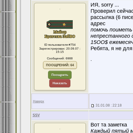
ИЯ, sorry ...
.
Проверил сейчас
рассылка (6 писе
адрес
помочь поимeть
непреcтанного 
15OO$ eжемесяч
ID пользователя #754
Ребята, я не для
Зарегистрирован: 20.09.07 :
15:15
Сообщений: 6988
.
ПООЩРЕНИЙ: 64
Поощрить
Наказать
Наверх
31.01.08 : 22:18
SSV
Вот та заметка
.
Каждый пятый м