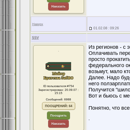
Наказать
Наверх
01.02.08 : 09:26
SSV
Из регионов - с 
.
Оплачивать пере
просто прокатит
федерального окр
возьмут, мало кто
Далее. Надо буде
него ползарплат
ID пользователя #754
Получится "шило
Зарегистрирован: 20.09.07 :
15:15
Вот и бьюсь с ме
Сообщений: 6988
ПООЩРЕНИЙ: 64
Понятно, что вс
Поощрить
.
Наказать