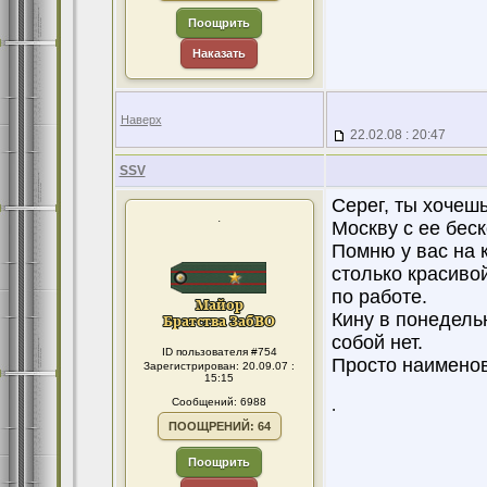
Поощрить
Наказать
Наверх
22.02.08 : 20:47
SSV
Серег, ты хочешь
.
Москву с ее бес
Помню у вас на 
столько красиво
по работе.
Кину в понедель
собой нет.
ID пользователя #754
Просто наименов
Зарегистрирован: 20.09.07 :
15:15
Сообщений: 6988
.
ПООЩРЕНИЙ: 64
Поощрить