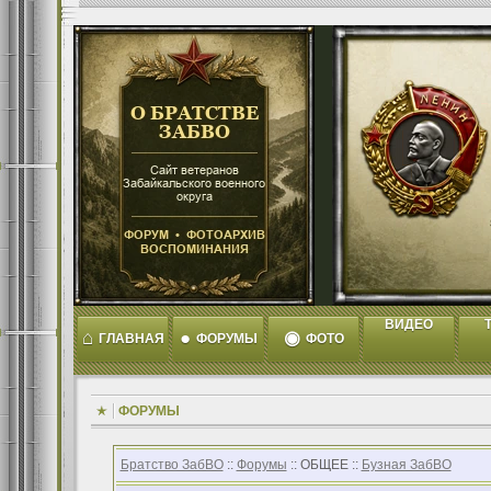
ВИДЕО
T
⌂
●
◉
ГЛАВНАЯ
ФОРУМЫ
ФОТО
ФОРУМЫ
Братство ЗабВО
::
Форумы
:: ОБЩЕЕ ::
Бузная ЗабВО