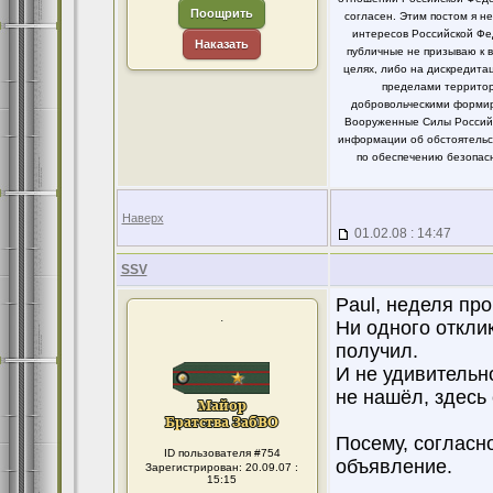
Поощрить
согласен. Этим постом я 
интересов Российской Фе
Наказать
публичные не призываю к 
целях, либо на дискредит
пределами территор
добровольческими формир
Вооруженные Силы Российс
информации об обстоятельст
по обеспечению безопасн
Наверх
01.02.08 : 14:47
SSV
Paul, неделя пр
.
Ни одного откли
получил.
И не удивительн
не нашёл, здесь
Посему, согласн
ID пользователя #754
объявление.
Зарегистрирован: 20.09.07 :
15:15