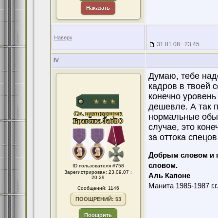
Наказать
Наверх
31.01.08 : 23:45
IV
Думаю, тебе над
кадров в твоей 
конечно уровень 
дешевле. А так 
нормальные обы
случае, это коне
за оттока спецов 
Добрым словом и 
словом.
ID пользователя #758
Зарегистрирован: 23.09.07 :
Аль Капоне
20:29
Манита 1985-1987 г.г
Сообщений: 1146
ПООЩРЕНИЙ: 53
Поощрить