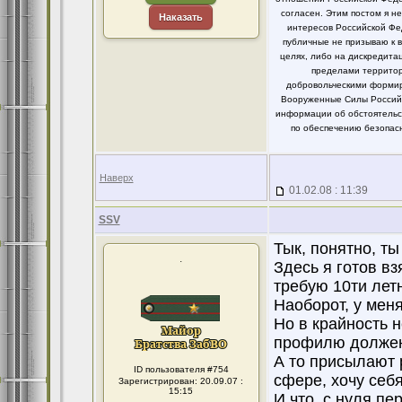
согласен. Этим постом я 
Наказать
интересов Российской Фе
публичные не призываю к 
целях, либо на дискредит
пределами территор
добровольческими формир
Вооруженные Силы Российс
информации об обстоятельст
по обеспечению безопасн
Наверх
01.02.08 : 11:39
SSV
Тык, понятно, т
.
Здесь я готов в
требую 10ти лет
Наоборот, у меня
Но в крайность н
профилю должен
А то присылают 
ID пользователя #754
сфере, хочу себ
Зарегистрирован: 20.09.07 :
15:15
И что, с нуля пе