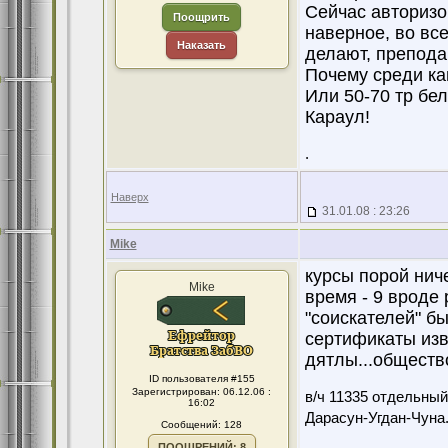
Сейчас авторизо
Поощрить
наверное, во все
Наказать
делают, препода
Почему среди ка
Или 50-70 тр бе
Караул!
.
Наверх
31.01.08 : 23:26
Mike
курсы порой ниче
Mike
время - 9 вроде
"соискателей" бы
сертификаты изв
дятлы...общество
ID пользователя #155
Зарегистрирован: 06.12.06 :
в/ч 11335 отдельны
16:02
Дарасун-Угдан-Чуна
Сообщений: 128
ПООЩРЕНИЙ: 8