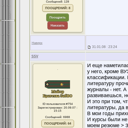
Сообщений: 128
ПООЩРЕНИЙ: 8
Поощрить
Наказать
Наверх
31.01.08 : 23:24
SSV
И еще наметилас
.
у него, кроме В
классификации. 
литературу прочи
журналы - нет. А
развиваешься, не
И это при том, ч
ID пользователя #754
литературы, да в
Зарегистрирован: 20.09.07 :
15:15
В мои годы прих
Сообщений: 6988
И курсы были не 
ПООЩРЕНИЙ: 64
моем резюме > 30