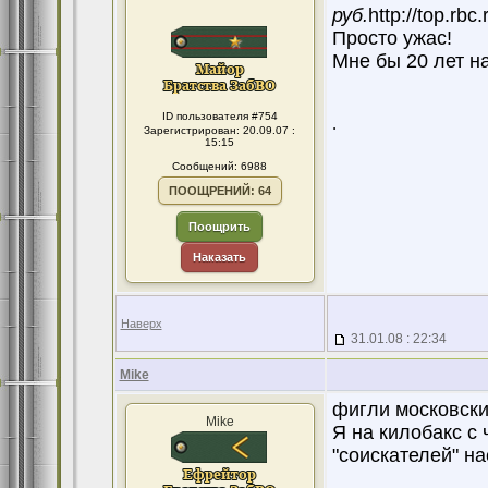
руб.
http://top.rb
Просто ужас!
Мне бы 20 лет на
ID пользователя #754
.
Зарегистрирован: 20.09.07 :
15:15
Сообщений: 6988
ПООЩРЕНИЙ: 64
Поощрить
Наказать
Наверх
31.01.08 : 22:34
Mike
фигли московски
Mike
Я на килобакс с 
"соискателей" н