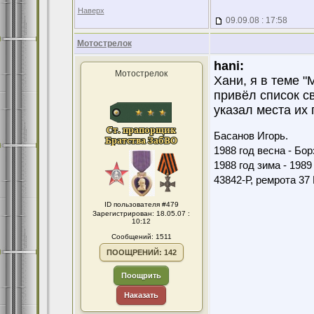
Наверх
09.09.08 : 17:58
Мотострелок
hani:
Мотострелок
Хани, я в теме "
привёл список с
указал места их 
Басанов Игорь.
1988 год весна - Бо
1988 год зима - 198
43842-Р, ремрота 3
ID пользователя #479
Зарегистрирован: 18.05.07 :
10:12
Сообщений: 1511
ПООЩРЕНИЙ: 142
Поощрить
Наказать