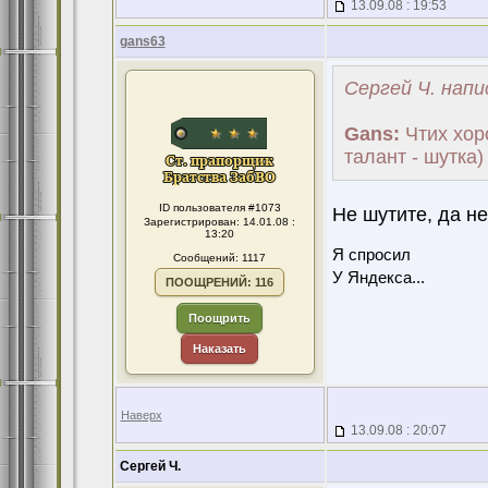
13.09.08 : 19:53
gans63
Сергей Ч. напи
Gans:
Чтих хоро
талант - шутка)
ID пользователя #1073
Не шутите, да н
Зарегистрирован: 14.01.08 :
13:20
Я спросил
Сообщений: 1117
У Яндекса...
ПООЩРЕНИЙ: 116
Поощрить
Наказать
Наверх
13.09.08 : 20:07
Сергей Ч.