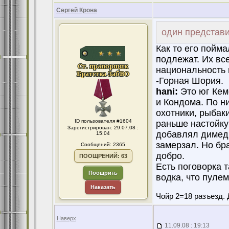
Сергей Крона
один представ
Как то его пойм
подлежат. Их все
национальность 
-Горная Шория.
hani:
Это юг Кем
и Кондома. По н
охотники, рыбаки
ID пользователя #1604
раньше настойку
Зарегистрирован: 29.07.08 :
добавлял димедр
15:04
замерзал. Но бра
Сообщений: 2365
добро.
ПООЩРЕНИЙ: 63
Есть поговорка т
Поощрить
водка, что пулем
Наказать
Чойр 2=18 разъезд. 
Наверх
11.09.08 : 19:13