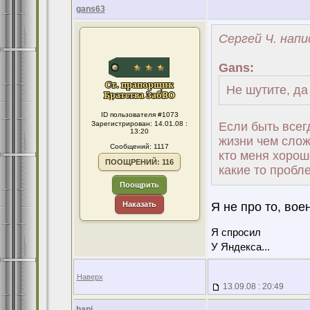
gans63
Сергей Ч. напи
Gans:
Не шутите, да
ID пользователя #1073
Зарегистрирован: 14.01.08 :
Если быть всег
13:20
жизни чем слож
Сообщений: 1117
кто меня хорош
ПООЩРЕНИЙ: 116
какие то пробле
Поощрить
Наказать
Я не про то, вое
Я спросил
У Яндекса...
Наверх
13.09.08 : 20:49
hani