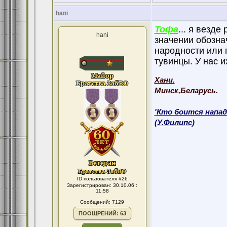
hani
Тофа
... я везд
hani
значении обозна
народности или г
тувинцы. У нас и
Хани.
Минск,Беларусь.
'Кто боится напад
(У.Филипс)
ID пользователя #26
Зарегистрирован: 30.10.06 :
11:58
Сообщений: 7129
ПООЩРЕНИЙ: 63