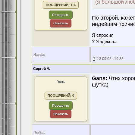
(я большой люб
ПООЩРЕНИЙ: 116
Поощрить
По второй, каже
индейцам причи
Наказать
Я спросил
У Яндекса...
Наверх
13.09.08 : 19:33
Сергей Ч.
Gans:
Чтих хорош
Гость
шутка)
ПООЩРЕНИЙ: 0
Поощрить
Наказать
Наверх