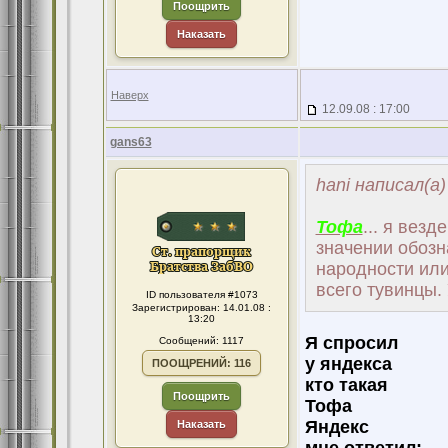
Поощрить
Наказать
Наверх
12.09.08 : 17:00
gans63
hani написал(а)
Тофа
... я вез
значении обозн
народности или
всего тувинцы.
ID пользователя #1073
Зарегистрирован: 14.01.08 :
13:20
Я спросил
Сообщений: 1117
у яндекса
ПООЩРЕНИЙ: 116
кто такая
Поощрить
Тофа
Яндекс
Наказать