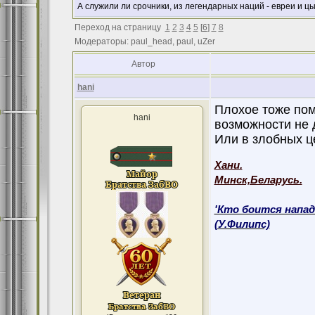
А служили ли срочники, из легендарных наций - евреи и ц
Переход на страницу
1
2
3
4
5
[
6
]
7
8
Модераторы: paul_head, paul, uZer
Автор
hani
Плохое тоже пом
hani
возможности не д
Или в злобных це
Хани.
Минск,Беларусь.
'Кто боится напад
(У.Филипс)