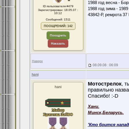
1988 год весна - Бо
ID пользователя #479
1988 год зима - 198
Зарегистрирован: 18.05.07 :
10:12
43842-Р, ремрота 3
Сообщений: 1511
ПООЩРЕНИЙ: 142
Поощрить
Наказать
Наверх
08.09.08 : 06:09
hani
Мотострелок
, т
hani
правильно назва
Спасибо! :-D
Хани.
Минск,Беларусь.
'Кто боится напад