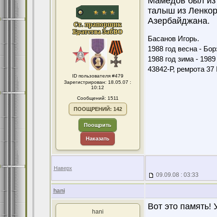
Мамедов был из 
талыш из Ленкор
Азербайджана.
Басанов Игорь.
1988 год весна - Бо
1988 год зима - 198
43842-Р, ремрота 3
ID пользователя #479
Зарегистрирован: 18.05.07 :
10:12
Сообщений: 1511
ПООЩРЕНИЙ: 142
Поощрить
Наказать
Наверх
09.09.08 : 03:33
hani
Вот это память!
hani