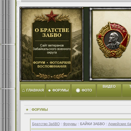
ВИДЕО
T
⌂
●
◉
ГЛАВНАЯ
ФОРУМЫ
ФОТО
ФОРУМЫ
Братство ЗабВО
::
Форумы
:: БАЙКИ ЗАБВО ::
Армейские б