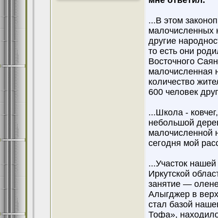
мне ответил:
...В этом законо
малочисленных н
другие народнос
то есть они роди
Восточного Саян
малочисленная н
количество жител
600 человек дру
...Школа - ковче
небольшой дерев
малочисленной н
сегодня мой расс
...Участок наше
Иркутской облас
занятие — олене
Алыгджер в верх
стал базой наше
Тофа», находило