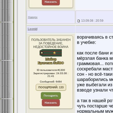
Наказать
Наверх
13.09.08 : 20:59
Leonid
ворачиваясь в с
ПОЛЬЗОВАТЕЛЬ ЗАБАНЕН
в учебке:
ЗА ПОВЕДЕНИЕ,
НЕДОСТОЙНОЕ ВОИНА
как после бани и
мёрзлая банка ми
граммовая... пот
соскребали масти
ID пользователя #1300
сон - но всё-так
Зарегистрирован: 24.03.08 :
21:41
шараборились ме
Сообщений: 6484
уже выбегали из 
ПООЩРЕНИЙ: 133
взводе узнали чт
Поощрить
а так в нашей ро
Наказать
чуть постарше че
нормальным мужик