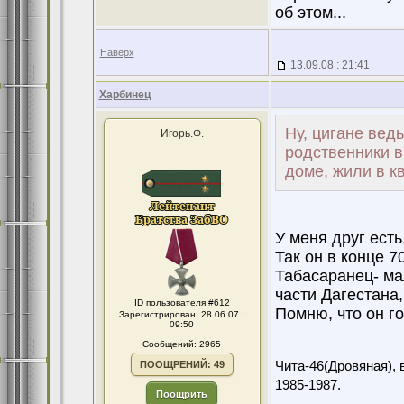
об этом...
Наверх
13.09.08 : 21:41
Харбинец
Ну, цигане вед
Игорь.Ф.
родственники в
доме, жили в кв
У меня друг есть
Так он в конце 7
Табасаранец- ма
части Дагестана,
ID пользователя #612
Помню, что он го
Зарегистрирован: 28.06.07 :
09:50
Сообщений: 2965
ПООЩРЕНИЙ: 49
Чита-46(Дровяная), 
1985-1987.
Поощрить