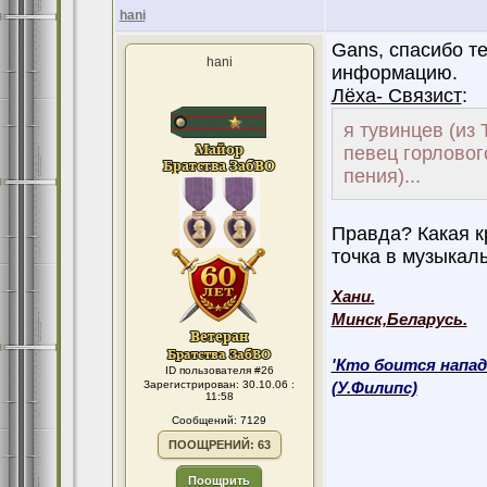
hani
Gans, спасибо т
hani
информацию.
Лёха- Связист
:
я тувинцев (из 
певец горловог
пения)...
Правда? Какая к
точка в музыкаль
Хани.
Минск,Беларусь.
'Кто боится напад
ID пользователя #26
Зарегистрирован: 30.10.06 :
(У.Филипс)
11:58
Сообщений: 7129
ПООЩРЕНИЙ: 63
Поощрить