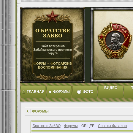
ВИДЕО
T
⌂
●
◉
ГЛАВНАЯ
ФОРУМЫ
ФОТО
ФОРУМЫ
Братство ЗабВО
::
Форумы
:: ОБЩЕЕ ::
Советы бывалых