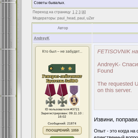
Советы бывалых.
Переход на страницу
1
2
3
[
4
]
Модераторы: paul_head, paul, uZer
Автор
AndreyK
FETISOVNIK на
Кто был – не забудет...
AndreyK- Спаси
Found
The requested 
on this server.
ID пользователя #3721
Зарегистрирован: 09.11.10 :
16:02
Извини, поправи
Сообщений: 21874
ПООЩРЕНИЙ: 1059
Опыт - это когда на
единственный вопро