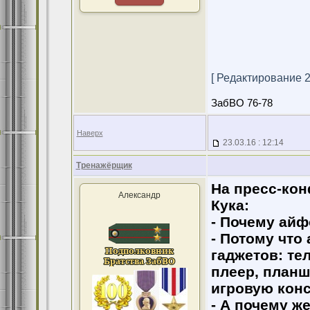
[ Редактирование 23
ЗабВО 76-78
Наверх
23.03.16 : 12:14
Тренажёрщик
На пресс-ко
Александр
Кука:
- Почему айф
- Потому что
гаджетов: те
плеер, планш
игровую конс
- А почему ж