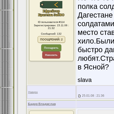
полка солд
Дагестане
солдатами
ID пользователя #114
Зарегистрирован: 15.11.06 :
21:32
место став
Сообщений: 132
хило.Были
ПООЩРЕНИЙ: 2
быстро да
Поощрить
Наказать
любят.Стр
в Ясной?
slava
Наверх
25.01.08 : 21:36
Бадер Владислав