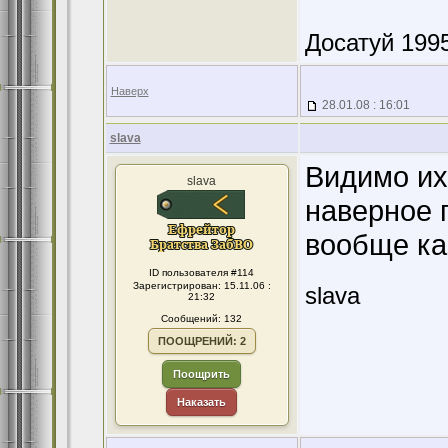
Досатуй 1995
Наверх
28.01.08 : 16:01
slava
Видимо их
slava
наверное 
вообще ка
ID пользователя #114
Зарегистрирован: 15.11.06 :
slava
21:32
Сообщений: 132
ПООЩРЕНИЙ: 2
Поощрить
Наказать