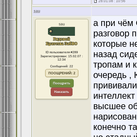
28.01.08 : 10:56
sau
а при чё
sau
разговор 
которые н
назад сид
ID пользователя #289
Зарегистрирован: 15.02.07 :
12:34
тропам и 
Сообщений: 22
очередь ,
ПООЩРЕНИЙ: 2
прививали
Поощрить
Наказать
интеллект 
высшее об
нарисован
конечно та