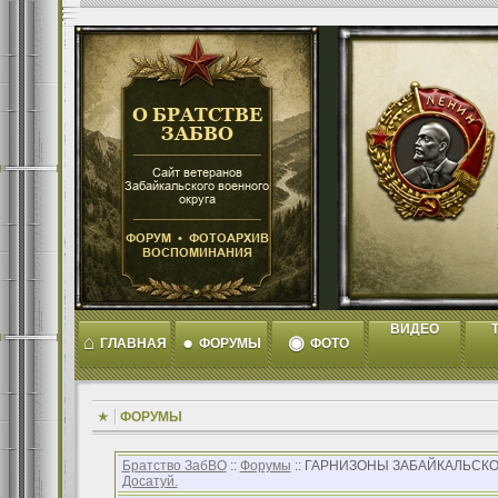
ВИДЕО
T
⌂
●
◉
ГЛАВНАЯ
ФОРУМЫ
ФОТО
ФОРУМЫ
Братство ЗабВО
::
Форумы
:: ГАРНИЗОНЫ ЗАБАЙКАЛЬСКО
Досатуй.