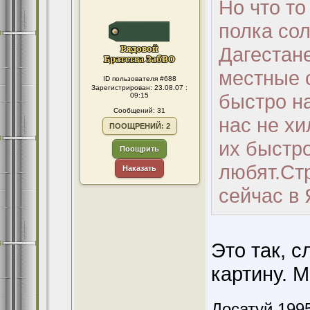
Но что т
полка сол
Дагестан
местные 
ID пользователя #688
Зарегистрирован: 23.08.07 :
быстро на
09:15
Сообщений: 31
нас не х
ПООЩРЕНИЙ: 2
их быстро
Поощрить
любят.Стр
Наказать
сейчас в
Это так, 
картину. 
Досатуй 1995