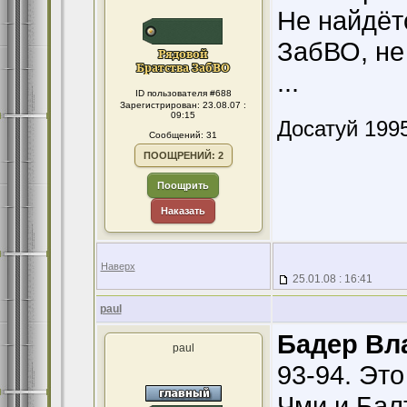
Не найдёт
ЗабВО, не
...
ID пользователя #688
Зарегистрирован: 23.08.07 :
09:15
Досатуй 1995
Сообщений: 31
ПООЩРЕНИЙ: 2
Поощрить
Наказать
Наверх
25.01.08 : 16:41
paul
Бадер Вл
paul
93-94. Это
Чми и Бал