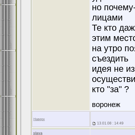
но почему
лицами
Те кто даж
этим место
на утро п
съездить
идея не из
осуществ
кто "за" ?
воронеж
Наверх
13.01.08 : 14:49
slava