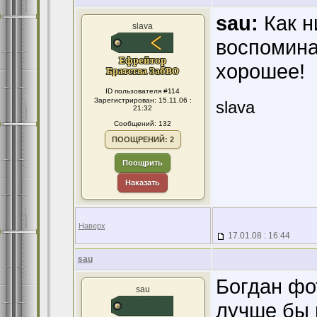
sau:
Как н
slava
воспомина
хорошее!
ID пользователя #114
Зарегистрирован: 15.11.06 :
slava
21:32
Сообщений: 132
ПООЩРЕНИЙ: 2
Поощрить
Наказать
Наверх
17.01.08 : 16:44
sau
Богдан фот
sau
лучше бы 