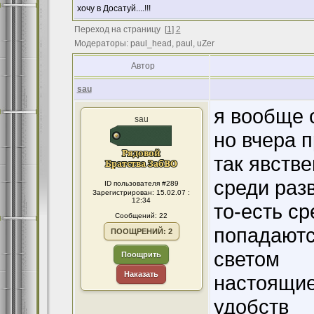
хочу в Досатуй....!!!
Переход на страницу
[
1
]
2
Модераторы: paul_head, paul, uZer
Автор
sau
я вообще 
sau
но вчера 
так явств
среди раз
ID пользователя #289
Зарегистрирован: 15.02.07 :
12:34
то-есть с
Сообщений: 22
попадаютс
ПООЩРЕНИЙ: 2
светом
Поощрить
Наказать
настоящие
удобств