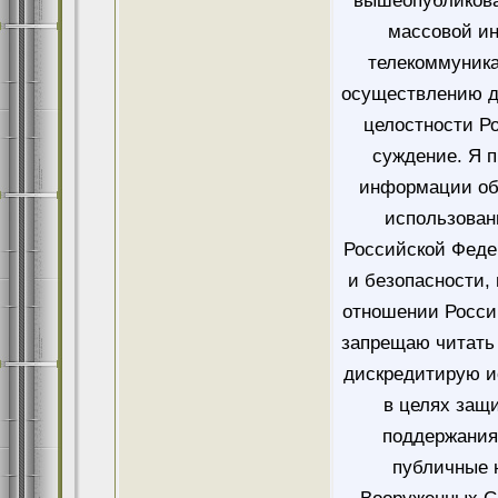
вышеопубликова
массовой и
телекоммуника
осуществлению д
целостности Ро
суждение. Я 
информации об
использован
Российской Феде
и безопасности,
отношении Росси
запрещаю читать 
дискредитирую и
в целях защ
поддержания
публичные 