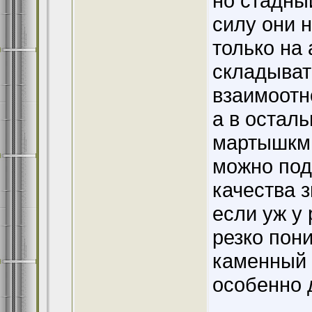
но стадны
силу они 
только на
складыват
взаимоот
а в остал
мартышкм
можно под
качества 
если уж у
резко пони
каменный 
особенно 