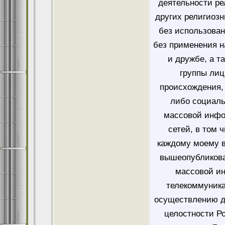
деятельности ре
других религиозн
без использован
без применения н
и дружбе, а т
группы лиц
происхождения, 
либо социаль
массовой инфо
сетей, в том 
каждому моему в
вышеопубликова
массовой и
телекоммуника
осуществлению д
целостности Ро