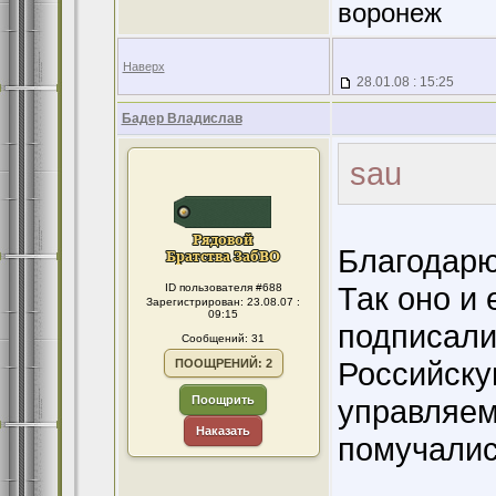
воронеж
Наверх
28.01.08 : 15:25
Бадер Владислав
sau
Благодарю
Так оно и 
ID пользователя #688
Зарегистрирован: 23.08.07 :
09:15
подписали
Сообщений: 31
Российску
ПООЩРЕНИЙ: 2
Поощрить
управляем
Наказать
помучалис