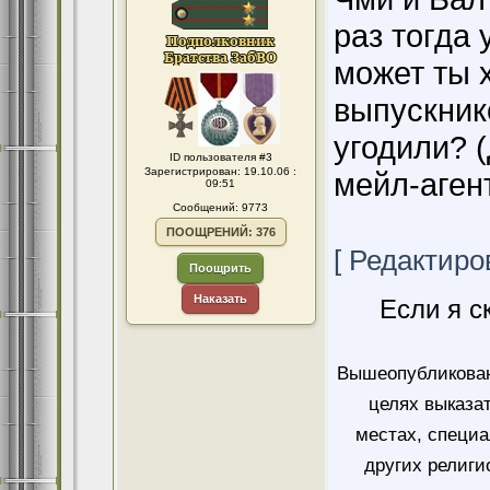
раз тогда 
может ты 
выпускник
угодили? (
ID пользователя #3
Зарегистрирован: 19.10.06 :
мейл-аген
09:51
Сообщений: 9773
ПООЩРЕНИЙ: 376
[ Редактиров
Поощрить
Наказать
Если я с
Вышеопубликован
целях выказа
местах, специ
других религи