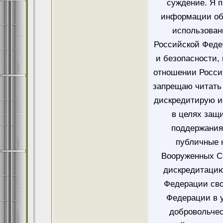
суждение. Я 
информации об
использован
Российской Феде
и безопасности,
отношении Росси
запрещаю читать 
дискредитирую и
в целях защ
поддержания
публичные 
Вооруженных Си
дискредитацию
Федерации сво
Федерации в у
добровольче