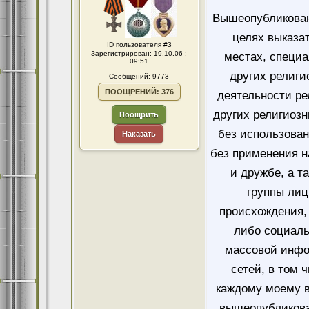
Вышеопубликован
целях выказа
ID пользователя #3
Зарегистрирован: 19.10.06 :
местах, специ
09:51
других религи
Сообщений: 9773
ПООЩРЕНИЙ: 376
деятельности ре
других религиозн
Поощрить
без использован
Наказать
без применения н
и дружбе, а т
группы лиц
происхождения, 
либо социаль
массовой инфо
сетей, в том 
каждому моему в
вышеопубликова