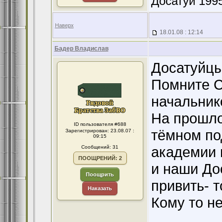
Досатуй 1995
Наверх
18.01.08 : 12:14
Бадер Владислав
Досатуйцы
Помните С
начальник
На прошло
ID пользователя #688
тёмном по
Зарегистрирован: 23.08.07 :
09:15
академии 
Сообщений: 31
ПООЩРЕНИЙ: 2
и наши До
Поощрить
привить- 
Наказать
Кому то н