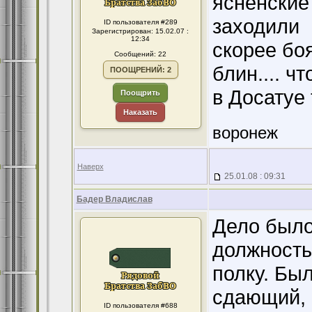
ясненские
заходили
ID пользователя #289
Зарегистрирован: 15.02.07 :
12:34
скорее бо
Сообщений: 22
блин.... ч
ПООЩРЕНИЙ: 2
в Досатуе
Поощрить
Наказать
воронеж
Наверх
25.01.08 : 09:31
Бадер Владислав
Дело было
должность
полку. Бы
сдающий, 
ID пользователя #688