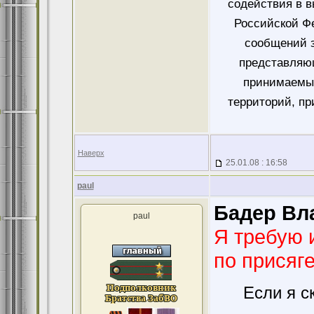
содействия в 
Российской Ф
сообщений 
представляющ
принимаемых
территорий, пр
Наверх
25.01.08 : 16:58
paul
Бадер Вл
paul
Я требую 
по присяг
Если я с