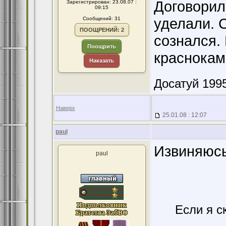
Договорилс
Зарегистрирован: 23.08.07 :
09:15
уделали. 
Сообщений: 31
ПООЩРЕНИЙ: 2
сознался.
Поощрить
краснокам
Наказать
Досатуй 1995
Наверх
25.01.08 : 12:07
paul
Извиняюсь,
paul
Если я с