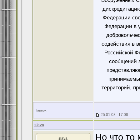
Вооруженных Си
дискредитацию
Федерации сво
Федерации в у
добровольче
содействия в 
Российской Ф
сообщений 
представляющ
принимаемых
территорий, пр
Наверх
25.01.08 : 17:08
slava
Но что то
slava