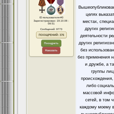
Вышеопубликован
целях выказа
ID пользователя #3
местах, специ
Зарегистрирован: 19.10.06 :
09:51
других религи
Сообщений: 9773
ПООЩРЕНИЙ: 376
деятельности ре
других религиозн
Поощрить
без использован
Наказать
без применения н
и дружбе, а т
группы лиц
происхождения, 
либо социаль
массовой инфо
сетей, в том 
каждому моему в