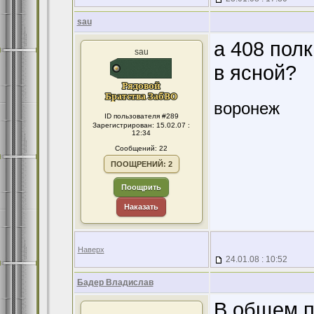
sau
а 408 полк
sau
в ясной?
воронеж
ID пользователя #289
Зарегистрирован: 15.02.07 :
12:34
Сообщений: 22
ПООЩРЕНИЙ: 2
Поощрить
Наказать
Наверх
24.01.08 : 10:52
Бадер Владислав
В общем п