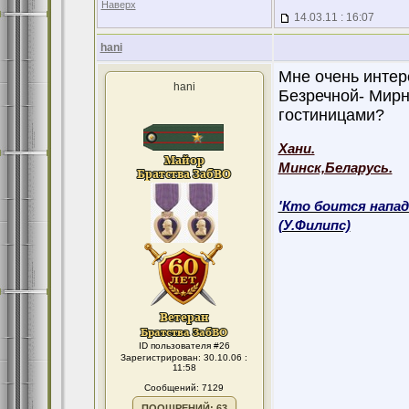
Наверх
14.03.11 : 16:07
hani
Мне очень интере
hani
Безречной- Мирно
гостиницами?
Хани.
Минск,Беларусь.
'Кто боится напад
(У.Филипс)
ID пользователя #26
Зарегистрирован: 30.10.06 :
11:58
Сообщений: 7129
ПООЩРЕНИЙ: 63