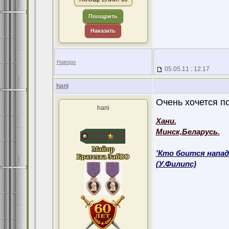
Поощрить
Наказать
Наверх
05.05.11 : 12:17
hani
Очень хочется по
hani
Хани.
Минск,Беларусь.
'Кто боится напад
(У.Филипс)