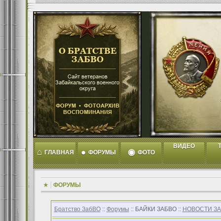
ВИДЕО
T
⌂
●
◉
ГЛАВНАЯ
ФОРУМЫ
ФОТО
ФОРУМЫ
Братство ЗабВО
::
Форумы
:: БАЙКИ ЗАБВО ::
НОВОСТИ З